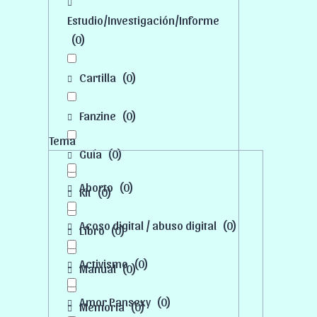
Estudio/Investigación/Informe
(
0
)
Cartilla
(
0
)
Fanzine
(
0
)
Tema
Guía
(
0
)
Aborto
(
0
)
Kit
(
0
)
Acoso digital / abuso digital
(
0
)
Libro
(
0
)
Activismo
(
0
)
Manual
(
0
)
Amor Pansexy
(
0
)
Memoria
(
0
)