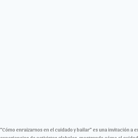
“Cómo enraizarnos en el cuidado y bailar” es una invitación a ex
experiencias de activistas globales, mostrando cómo el cuidado 