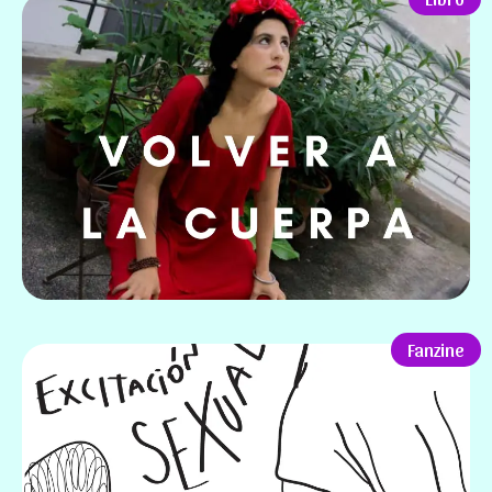
Volver a la cuerpa:
Endometriosis y salud
autogestiva
Fanzine
Excitación sexual TRH (Con