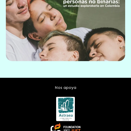
Acceso al aborto seguro
para hombres trans y
personas no binarias: Un
estudio exploratorio en
Colombia
Nos apoya