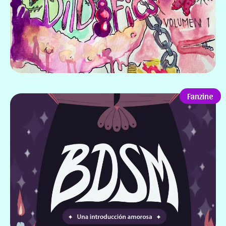
DildoFics Volumen I
Fanzine
BDSM una introducción
amorosa