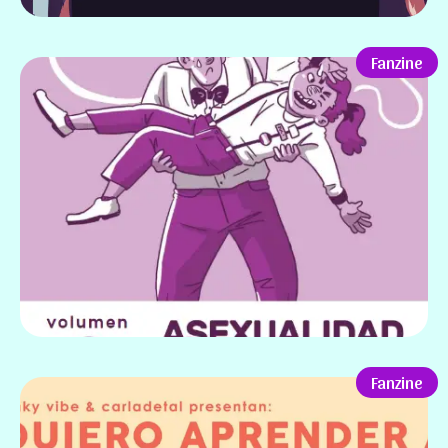
Fanzine
Asexualidad (Vol. 1) :Una
pequeña guía
Fanzine