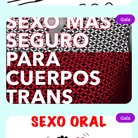
Guía
Sexo más seguro para
cuerpos trans
Guía