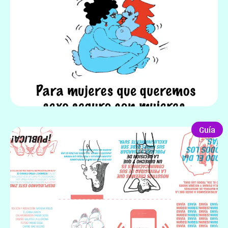
Sexo Oral: Guía para
mujeres que queremos
sexo seguro con mujeres
Guía
Guía sexy de seguridad
digital