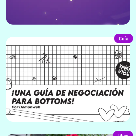
Guía
Guía de negociación para
Bottons
Libro