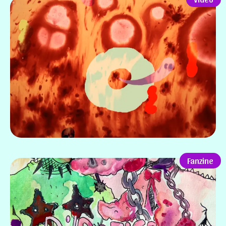
Pussy
Fanzine